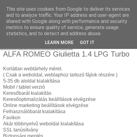
This site uses cookies from Google to deliver its services
Instagram marketing
and to analyze traffic. Your IP address and user-agent are
shared with Google along with performance and security
metrics to ensure quality of service, generate usage
statistics, and to detect and address abuse.
▼
LEARN MORE
GOT IT
Friday, September 24, 2021
ALFA ROMEO Giulietta 1.4 LPG Turbo
Korlátlan webtárhely méret.
( Csak a weboldal, weblaphoz tartozó fájlok részére )
5-35 db aloldal kialakítása
Mobil / tablet verzió
Keresőbarát kialakítás
Keresőoptimalizálás beállítások elvégzése
Online marketing beállítások elvégzése
Felhasználóbarát kialakítása
Favikon
Akár többnyelvű weboldal kialakítása
SSL tanúsítvány
Biztonsági mentés