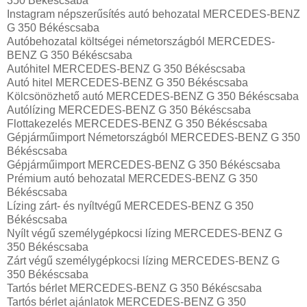
350 Békéscsaba
Instagram népszerűsítés autó behozatal MERCEDES-BENZ
G 350 Békéscsaba
Autóbehozatal költségei németországból MERCEDES-
BENZ G 350 Békéscsaba
Autóhitel MERCEDES-BENZ G 350 Békéscsaba
Autó hitel MERCEDES-BENZ G 350 Békéscsaba
Kölcsönözhető autó MERCEDES-BENZ G 350 Békéscsaba
Autólízing MERCEDES-BENZ G 350 Békéscsaba
Flottakezelés MERCEDES-BENZ G 350 Békéscsaba
Gépjárműimport Németországból MERCEDES-BENZ G 350
Békéscsaba
Gépjárműimport MERCEDES-BENZ G 350 Békéscsaba
Prémium autó behozatal MERCEDES-BENZ G 350
Békéscsaba
Lízing zárt- és nyíltvégű MERCEDES-BENZ G 350
Békéscsaba
Nyílt végű személygépkocsi lízing MERCEDES-BENZ G
350 Békéscsaba
Zárt végű személygépkocsi lízing MERCEDES-BENZ G
350 Békéscsaba
Tartós bérlet MERCEDES-BENZ G 350 Békéscsaba
Tartós bérlet ajánlatok MERCEDES-BENZ G 350