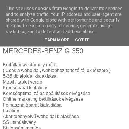
This site uses cookies from Google to deliver its services
Instagram marketing
and to analyze traffic. Your IP address and user-agent are
shared with Google along with performance and security
metrics to ensure quality of service, generate usage
statistics, and to detect and address abuse.
▼
LEARN MORE
GOT IT
Tuesday, October 5, 2021
MERCEDES-BENZ G 350
Korlátlan webtárhely méret.
( Csak a weboldal, weblaphoz tartozó fájlok részére )
5-35 db aloldal kialakítása
Mobil / tablet verzió
Keresőbarát kialakítás
Keresőoptimalizálás beállítások elvégzése
Online marketing beállítások elvégzése
Felhasználóbarát kialakítása
Favikon
Akár többnyelvű weboldal kialakítása
SSL tanúsítvány
Biztonsági mentés