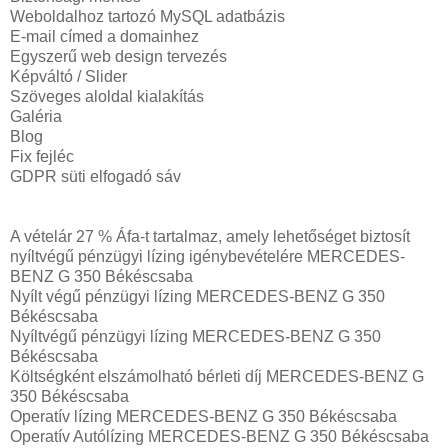
Weboldalhoz tartozó MySQL adatbázis
E-mail címed a domainhez
Egyszerű web design tervezés
Képváltó / Slider
Szöveges aloldal kialakítás
Galéria
Blog
Fix fejléc
GDPR süti elfogadó sáv
A vételár 27 % Áfa-t tartalmaz, amely lehetőséget biztosít
nyíltvégű pénzügyi lízing igénybevételére MERCEDES-
BENZ G 350 Békéscsaba
Nyílt végű pénzügyi lízing MERCEDES-BENZ G 350
Békéscsaba
Nyíltvégű pénzügyi lízing MERCEDES-BENZ G 350
Békéscsaba
Költségként elszámolható bérleti díj MERCEDES-BENZ G
350 Békéscsaba
Operatív lízing MERCEDES-BENZ G 350 Békéscsaba
Operatív Autólízing MERCEDES-BENZ G 350 Békéscsaba