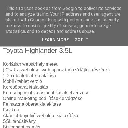
This site uses cookies from Google to deliver its services
Instagram marketing
and to analyze traffic. Your IP address and user-agent are
shared with Google along with performance and security
metrics to ensure quality of service, generate usage
statistics, and to detect and address abuse.
▼
LEARN MORE
GOT IT
Saturday, October 2, 2021
Toyota Highlander 3.5L
Korlátlan webtárhely méret.
( Csak a weboldal, weblaphoz tartozó fájlok részére )
5-35 db aloldal kialakítása
Mobil / tablet verzió
Keresőbarát kialakítás
Keresőoptimalizálás beállítások elvégzése
Online marketing beállítások elvégzése
Felhasználóbarát kialakítása
Favikon
Akár többnyelvű weboldal kialakítása
SSL tanúsítvány
Biztonsági mentés