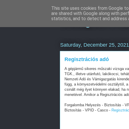
This site uses cookies from Google to 
are shared with Google along with per
Instagram ma
statistics, and to detect and address 
Saturday, December 25, 2021
Regisztrációs adó
A gépjármű sikeres műszaki vizsga vagy
TGK., illetve utánfutó, lakókocsi, teh
Nemzeti Adó és Vámigazgatás kirend
függ, a környezetvédelmi osztálytól, a
csinált még ilyet könnyen elakad, ha n
menetével. Amikor a Regisztrációs adó
Forgalomba Helyezés - Biztosítás - V
Biztosítás - VPID - Casco -
Regisztrá