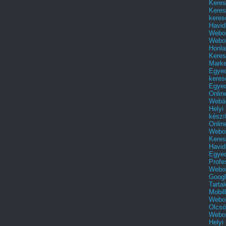
Keres
Keres
keres
Havid
Webol
Webol
Honla
Keres
Mark
Egyed
keres
Egyed
Onlin
Webár
Helyi
készí
Onlin
Webol
Keres
Havid
Egyed
Profe
Webol
Googl
Tarta
Mobil
Webol
Olcsó
Webol
Helyi