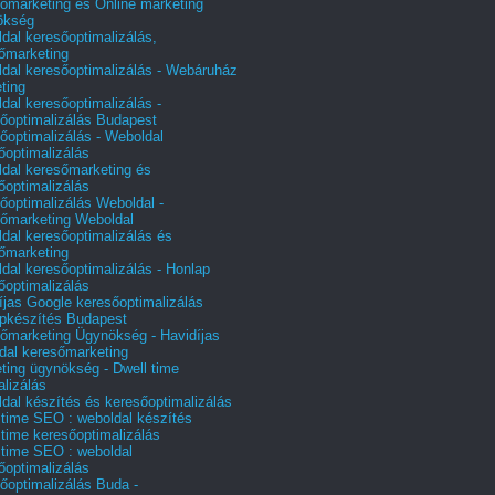
őmarketing és Online marketing
ökség
dal keresőoptimalizálás,
őmarketing
dal keresőoptimalizálás - Webáruház
ting
dal keresőoptimalizálás -
őoptimalizálás Budapest
őoptimalizálás - Weboldal
őoptimalizálás
dal keresőmarketing és
őoptimalizálás
őoptimalizálás Weboldal -
őmarketing Weboldal
dal keresőoptimalizálás és
őmarketing
dal keresőoptimalizálás - Honlap
őoptimalizálás
íjas Google keresőoptimalizálás
pkészítés Budapest
őmarketing Ügynökség - Havidíjas
dal keresőmarketing
ting ügynökség - Dwell time
alizálás
dal készítés és keresőoptimalizálás
 time SEO : weboldal készítés
 time keresőoptimalizálás
 time SEO : weboldal
őoptimalizálás
őoptimalizálás Buda -