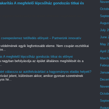
Novem
karítás A megfelelő lépcsőház gondozás titkai és
Octob
Septe
a nagyban befolyásolja az épület általános megítélését és a
..
Augus
July 
June 
 cserepeslemez tetőfedés előnyeit – Partnerünk innovatív
May 2
k védelmének egyik legfontosabb eleme. Nem csupán esztétikai
ze...
April 
s A megfelelő lépcsőház gondozás titkai és előnyei
March
a nagyban befolyásolja az épület általános megítélését és a
..
Febru
ért válassza az autófelvásárlást a hagyományos eladás helyett?
Janua
vást jelent, különösen akkor, amikor gyorsan szeretnének
Decem
s hir...
Novem
Octob
Septe
Augus