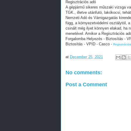
Regisztrációs adó
A gépjármű sikeres műszaki vizsga vagy
TGK., illetve utánfutó, lakókocsi, teh
Nemzeti Adó és Vámigazgatás kirend
függ, a környezetvédelmi osztálytól, a
csinált még ilyet könnyen elakad, ha n
menetével. Amikor a Regisztrációs adó
Forgalomba Helyezés - Biztosítás - V
Biztosítás - VPID - Casco -
Regisztráció
at
December 25, 2021
No comments:
Post a Comment