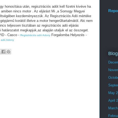
 honosítása után, regisztrációs adót kell fizetni kivéve ha
Repo
át amiben nincs motor . Az eljárást Mi ,a Somogy Megyei
eltségében kezdeményezzük. Az Regisztrációs Adó mértéke
 gépjármű korától illetve a motor hengerűltartalmától. Aki nem
incs teljessen tisztában az regisztrációs adó eljárás
 határozatot megkapjuk,az alapján utaljuk el az összeget.
PID - Casco -
Forgalomba Helyezés -
Regisztrációs adó Adony
s adó Adony
Blog
Decem
Novem
Octob
Septe
May 2
April 
March
Febru