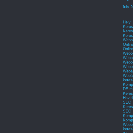
July 
Helyi
Keres
Keres
Keres
Webol
Onlin
Onlin
Webol
Webol
Webol
Webo
Webár
Webár
keres
Kompl
DE m
Keres
Havid
SEO 
Keres
SEO 
Kompl
Kompl
Webol
keres