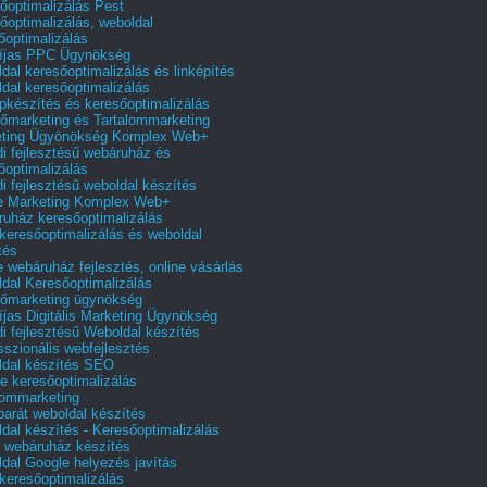
őoptimalizálás Pest
őoptimalizálás, weboldal
őoptimalizálás
íjas PPC Ügynökség
dal keresőoptimalizálás és linképítés
dal keresőoptimalizálás
pkészítés és keresőoptimalizálás
őmarketing és Tartalommarketing
eting Ügyönökség Komplex Web+
i fejlesztésű webáruház és
őoptimalizálás
i fejlesztésű weboldal készítés
e Marketing Komplex Web+
uház keresőoptimalizálás
 keresőoptimalizálás és weboldal
tés
e webáruház fejlesztés, online vásárlás
dal Keresőoptimalizálás
őmarketing ügynökség
íjas Digitális Marketing Ügynökség
i fejlesztésű Weboldal készítés
sszionális webfejlesztés
dal készítés SEO
e keresőoptimalizálás
lommarketing
barát weboldal készítés
dal készítés - Keresőoptimalizálás
 webáruház készítés
dal Google helyezés javítás
 keresőoptimalizálás