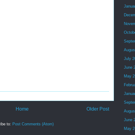
Janua
Decem
Novem
Octob
Septe
Augus
July 
June 
May 2
Febru
Janua
Septe
Home
Older Post
Augus
June 
ibe to:
Post Comments (Atom)
May 2