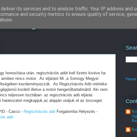
deliver its services and to analyze traffic. Your IP address and 
formance and security metrics to ensure quality of service, gen
rketing
abuse.
Sear
 honosítása után, regisztrációs adót kell fizetni kivéve ha
át amiben nincs motor . Az eljárást Mi ,a Somogy Megyei
Home
eltségében kezdeményezzük. Az Regisztrációs Adó mértéke
 gépjármű korától illetve a motor hengerűltartalmától. Aki nem
incs teljessen tisztában az regisztrációs adó eljárás
Cont
 határozatot megkapjuk,az alapján utaljuk el az összeget.
PID - Casco -
Regisztrációs adó
Forgalomba Helyezés -
Ko
Üg
ciós adó
Ke
Ko