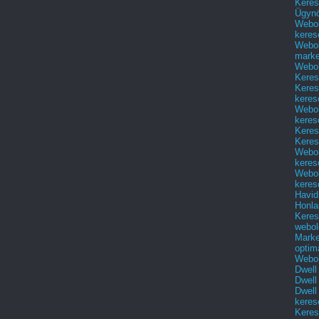
Keres
Ügyn
Webol
keres
Webol
marke
Webol
Keres
Keres
keres
Webol
keres
Keres
Keres
Webol
keres
Webol
keres
Havid
Honla
Keres
webol
Marke
optim
Webol
Dwell
Dwell
Dwell
keres
Keres