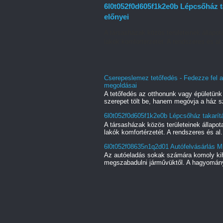
6l0t052f0d605f1k2e0b Lépcsőház ta
előnyei
A társasházak közös területeinek állapot
lakók komfortérzetét. A rendszeres és al.
Cserepeslemez tetőfedés - Fedezze fel a
megoldásai
A tetőfedés az otthonunk vagy épületün
szerepet tölt be, hanem megóvja a ház s
6l0t052f0d605f1k2e0b Lépcsőház takarítá
A társasházak közös területeinek állapot
lakók komfortérzetét. A rendszeres és al.
6l0t052f08635n1q2d01 Autófelvásárlás Mi
Az autóeladás sokak számára komoly kihí
megszabadulni járművüktől. A hagyományo