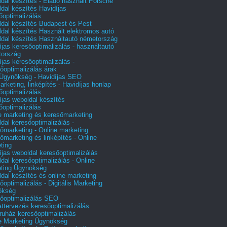
dal készítés - Eladó használt Porsche
dal készítés Havidíjas
őoptimalizálás
dal készítés Budapest és Pest
dal készítés Használt elektromos autó
dal készítés Használtautó németország
íjas keresőoptimalizálás - használtautó
tország
íjas keresőoptimalizálás -
őoptimalizálás árak
gynökség - Havidíjas SEO
arketing, linképítés - Havidíjas honlap
őoptimalizálás
íjas weboldal készítés
őoptimalizálás
e marketing és keresőmarketing
dal keresőoptimalizálás -
őmarketing - Online marketing
őmarketing és linképítés - Online
ting
íjas weboldal keresőoptimalizálás
dal keresőoptimalizálás - Online
ting Ügynökség
dal készítés és online marketing
őoptimalizálás - Digitális Marketing
ökség
őoptimalizálás SEO
attervezés keresőoptimalizálás
uház keresőoptimalizálás
e Marketing Ügynökség