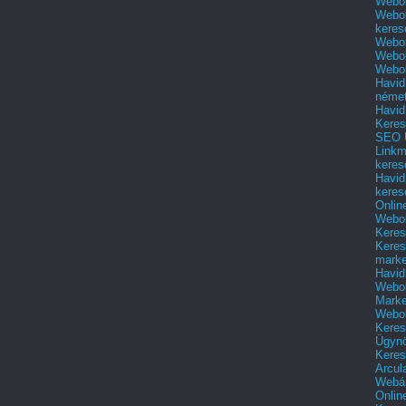
Webol
Webol
keres
Webol
Webol
Webol
Havid
néme
Havid
Keres
SEO Ü
Linkm
keres
Havid
keres
Onlin
Webol
Keres
Keres
marke
Havid
Webol
Marke
Webol
Keres
Ügyn
Keres
Arcul
Webár
Onlin