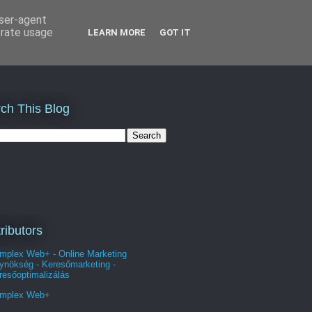
user-agent
erate usage
LEARN MORE
GOT IT
ch This Blog
ributors
mplex Web+ - Online Marketing
ynökség - Keresőmarketing -
resőoptimalizálás
mplex Web+