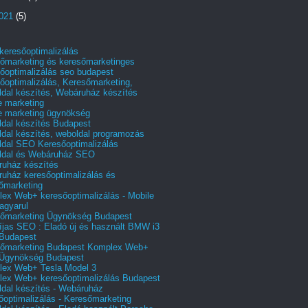
2021
(5)
 keresőoptimalizálás
őmarketing és keresőmarketinges
őoptimalizálás seo budapest
őoptimalizálás, Keresőmarketing,
dal készítés, Webáruház készítés
e marketing
e marketing ügynökség
dal készítés Budapest
dal készítés, weboldal programozás
dal SEO Keresőoptimalizálás
ldal és Webáruház SEO
uház készítés
uház keresőoptimalizálás és
őmarketing
ex Web+ keresőoptimalizálás - Mobile
agyarul
őmarketing Ügynökség Budapest
íjas SEO : Eladó új és használt BMW i3
Budapest
őmarketing Budapest Komplex Web+
Ügynökség Budapest
ex Web+ Tesla Model 3
ex Web+ keresőoptimalizálás Budapest
dal készítés - Webáruház
őoptimalizálás - Keresőmarketing