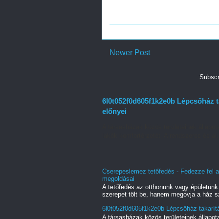
Newer Post
Subscr
6l0t052f0d605f1k2e0b Lépcsőház ta
előnyei
A társasházak közös területeinek állapot
lakók komfortérzetét. A rendszeres és al.
Cserepeslemez tetőfedés - Fedezze fel a
megoldásai
A tetőfedés az otthonunk vagy épületün
szerepet tölt be, hanem megóvja a ház s
6l0t052f0d605f1k2e0b Lépcsőház takarítá
A társasházak közös területeinek állapot