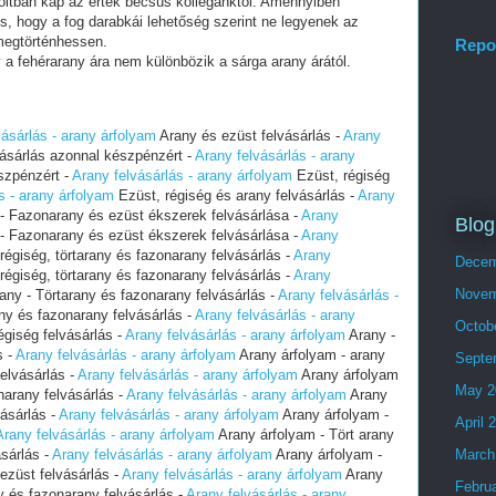
boltban kap az érték becsüs kollégánktól. Amennyiben
os, hogy a fog darabkái lehetőség szerint ne legyenek az
megtörténhessen.
Repo
 a fehérarany ára nem különbözik a sárga arany árától.
vásárlás - arany árfolyam
Arany és ezüst felvásárlás -
Arany
ásárlás azonnal készpénzért -
Arany felvásárlás - arany
szpénzért -
Arany felvásárlás - arany árfolyam
Ezüst, régiség
s - arany árfolyam
Ezüst, régiség és arany felvásárlás -
Arany
- Fazonarany és ezüst ékszerek felvásárlása -
Arany
Blog
- Fazonarany és ezüst ékszerek felvásárlása -
Arany
régiség, törtarany és fazonarany felvásárlás -
Arany
Decem
régiség, törtarany és fazonarany felvásárlás -
Arany
Novem
any - Törtarany és fazonarany felvásárlás -
Arany felvásárlás -
ny és fazonarany felvásárlás -
Arany felvásárlás - arany
Octob
égiség felvásárlás -
Arany felvásárlás - arany árfolyam
Arany -
s -
Arany felvásárlás - arany árfolyam
Arany árfolyam - arany
Septe
felvásárlás -
Arany felvásárlás - arany árfolyam
Arany árfolyam
May 2
narany felvásárlás -
Arany felvásárlás - arany árfolyam
Arany
ásárlás -
Arany felvásárlás - arany árfolyam
Arany árfolyam -
April 
Arany felvásárlás - arany árfolyam
Arany árfolyam - Tört arany
ásárlás -
Arany felvásárlás - arany árfolyam
Arany árfolyam -
March
 ezüst felvásárlás -
Arany felvásárlás - arany árfolyam
Arany
Febru
ny és fazonarany felvásárlás -
Arany felvásárlás - arany