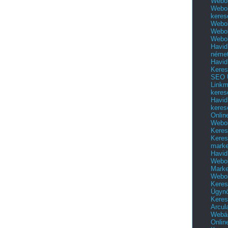
Webol
Webol
keres
Webol
Webol
Webol
Havid
néme
Havid
Keres
SEO Ü
Linkm
keres
Havid
keres
Onlin
Webol
Keres
Keres
marke
Havid
Webol
Marke
Webol
Keres
Ügyn
Keres
Arcul
Webár
Onlin