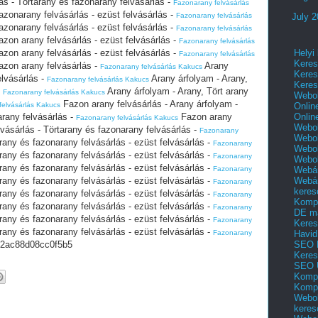
ás - Törtarany és fazonarany felvásárlás -
Fazonarany felvásárlás
azonarany felvásárlás - ezüst felvásárlás -
Fazonarany felvásárlás
July 
azonarany felvásárlás - ezüst felvásárlás -
Fazonarany felvásárlás
azon arany felvásárlás - ezüst felvásárlás -
Fazonarany felvásárlás
Helyi
azon arany felvásárlás - ezüst felvásárlás -
Fazonarany felvásárlás
Keres
azon arany felvásárlás -
Arany
Fazonarany felvásárlás Kakucs
Keres
elvásárlás -
Arany árfolyam - Arany,
Fazonarany felvásárlás Kakucs
Keres
-
Arany árfolyam - Arany, Tört arany
Fazonarany felvásárlás Kakucs
Webol
Fazon arany felvásárlás - Arany árfolyam -
Onlin
felvásárlás Kakucs
Onlin
arany felvásárlás -
Fazon arany
Fazonarany felvásárlás Kakucs
Webol
lvásárlás - Törtarany és fazonarany felvásárlás -
Fazonarany
Webol
rany és fazonarany felvásárlás - ezüst felvásárlás -
Fazonarany
Webol
rany és fazonarany felvásárlás - ezüst felvásárlás -
Fazonarany
Webo
rany és fazonarany felvásárlás - ezüst felvásárlás -
Webár
Fazonarany
Webár
rany és fazonarany felvásárlás - ezüst felvásárlás -
Fazonarany
keres
rany és fazonarany felvásárlás - ezüst felvásárlás -
Fazonarany
Kompl
rany és fazonarany felvásárlás - ezüst felvásárlás -
Fazonarany
DE m
rany és fazonarany felvásárlás - ezüst felvásárlás -
Fazonarany
Keres
rany és fazonarany felvásárlás - ezüst felvásárlás -
Havid
Fazonarany
SEO 
2ac88d08cc0f5b5
Keres
SEO 
Kompl
Kompl
Webol
keres