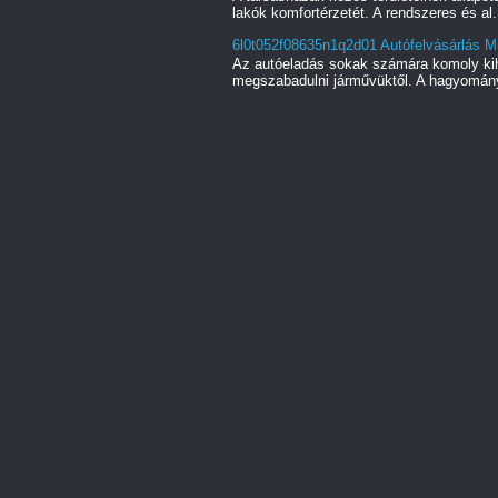
lakók komfortérzetét. A rendszeres és al.
6l0t052f08635n1q2d01 Autófelvásárlás Mi
Az autóeladás sokak számára komoly kihí
megszabadulni járművüktől. A hagyományo