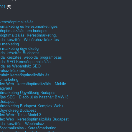
2021
(5)
 keresőoptimalizálás
őmarketing és keresőmarketinges
őoptimalizálás seo budapest
őoptimalizálás, Keresőmarketing,
dal készítés, Webáruház készítés
e marketing
e marketing ügynökség
dal készítés Budapest
dal készítés, weboldal programozás
dal SEO Keresőoptimalizálás
ldal és Webáruház SEO
uház készítés
uház keresőoptimalizálás és
őmarketing
ex Web+ keresőoptimalizálás - Mobile
agyarul
őmarketing Ügynökség Budapest
íjas SEO : Eladó új és használt BMW i3
Budapest
őmarketing Budapest Komplex Web+
Ügynökség Budapest
ex Web+ Tesla Model 3
ex Web+ keresőoptimalizálás Budapest
dal készítés - Webáruház
őoptimalizálás - Keresőmarketing