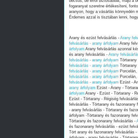
becsüs, de erről biztosabbat, majd a 
fogaranyat szeretne értékesíteni, font
aranyon, hogy a vásárlás könnyedén 
Érdemes azzal is tisztában lenni, hogy
Arany és ezüst felvásárlás -
Arany fel
felvásárlás - arany árfolyam
Arany felv
árfolyam
Arany felvásárlás azonnal ké
és arany felvásárlás -
Arany felvásárlá
felvásárlás - arany árfolyam
Törtarany 
felvásárlás - arany árfolyam
Törtarany 
felvásárlás - arany árfolyam
Porcelán, 
felvásárlás - arany árfolyam
Porcelán, 
felvásárlás - arany árfolyam
Ezüst - Ar
arany árfolyam
Ezüst - Arany - Törtara
árfolyam
Arany - Ezüst - Törtarany - R
Ezüst - Törtarany - Régiség felvásárlá
felvásárlás - Törtarany és fazonarany 
- arany felvásárlás - Törtarany és fazo
árfolyam -Törtarany és fazonarany felv
Törtarany és fazonarany felvásárlás -
és fazonarany felvásárlás - ezüst felv
Tört arany és fazonarany felvásárlás -
árfolyam - arany felvásárlás - Törtara