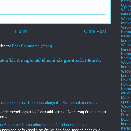
Keres
Ügyn
Webol
keres
Webol
marke
Webol
Home
Older Post
Keres
Keres
keres
Webol
ibe to:
Post Comments (Atom)
keres
Keres
Keres
karítás A megfelelő lépcsőház gondozás titkai és
Webol
keres
Webol
keres
a nagyban befolyásolja az épület általános megítélését és a
Havid
..
Honla
Keres
webol
Marke
optim
 cserepeslemez tetőfedés előnyeit – Partnerünk innovatív
Webol
Dwell
k védelmének egyik legfontosabb eleme. Nem csupán esztétikai
Dwell
ze...
Dwell
keres
s A megfelelő lépcsőház gondozás titkai és előnyei
Keres
a nagyban befolyásolja az épület általános megítélését és a