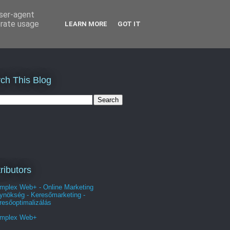
user-agent
erate usage
LEARN MORE
GOT IT
ch This Blog
ributors
mplex Web+ - Online Marketing
ynökség - Keresőmarketing -
resőoptimalizálás
mplex Web+