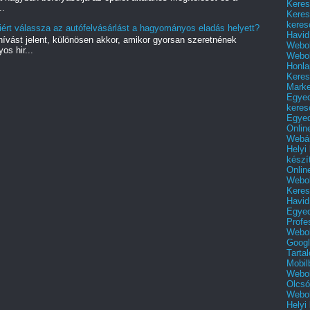
Keres
..
Keres
keres
ért válassza az autófelvásárlást a hagyományos eladás helyett?
Havid
vást jelent, különösen akkor, amikor gyorsan szeretnének
Webol
s hir...
Webol
Honla
Keres
Mark
Egyed
keres
Egyed
Onlin
Webár
Helyi
készí
Onlin
Webol
Keres
Havid
Egyed
Profe
Webol
Googl
Tarta
Mobil
Webol
Olcsó
Webol
Helyi