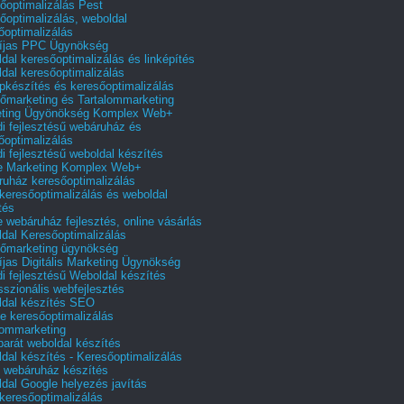
őoptimalizálás Pest
őoptimalizálás, weboldal
őoptimalizálás
íjas PPC Ügynökség
dal keresőoptimalizálás és linképítés
dal keresőoptimalizálás
pkészítés és keresőoptimalizálás
őmarketing és Tartalommarketing
eting Ügyönökség Komplex Web+
i fejlesztésű webáruház és
őoptimalizálás
i fejlesztésű weboldal készítés
e Marketing Komplex Web+
uház keresőoptimalizálás
 keresőoptimalizálás és weboldal
tés
e webáruház fejlesztés, online vásárlás
dal Keresőoptimalizálás
őmarketing ügynökség
íjas Digitális Marketing Ügynökség
i fejlesztésű Weboldal készítés
sszionális webfejlesztés
dal készítés SEO
e keresőoptimalizálás
lommarketing
barát weboldal készítés
dal készítés - Keresőoptimalizálás
 webáruház készítés
dal Google helyezés javítás
 keresőoptimalizálás