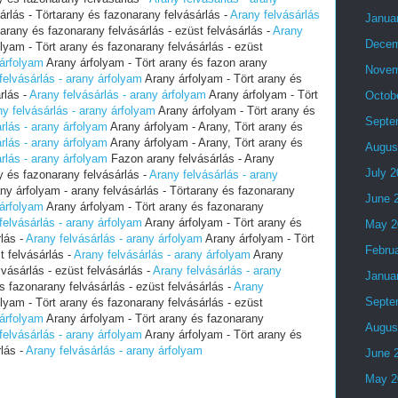
árlás - Törtarany és fazonarany felvásárlás -
Arany felvásárlás
Janua
arany és fazonarany felvásárlás - ezüst felvásárlás -
Arany
Decem
lyam - Tört arany és fazonarany felvásárlás - ezüst
 árfolyam
Arany árfolyam - Tört arany és fazon arany
Novem
felvásárlás - arany árfolyam
Arany árfolyam - Tört arany és
rlás -
Arany felvásárlás - arany árfolyam
Arany árfolyam - Tört
Octob
y felvásárlás - arany árfolyam
Arany árfolyam - Tört arany és
Septe
rlás - arany árfolyam
Arany árfolyam - Arany, Tört arany és
rlás - arany árfolyam
Arany árfolyam - Arany, Tört arany és
Augus
rlás - arany árfolyam
Fazon arany felvásárlás - Arany
July 
ny és fazonarany felvásárlás -
Arany felvásárlás - arany
ny árfolyam - arany felvásárlás - Törtarany és fazonarany
June 
 árfolyam
Arany árfolyam - Tört arany és fazonarany
felvásárlás - arany árfolyam
Arany árfolyam - Tört arany és
May 2
rlás -
Arany felvásárlás - arany árfolyam
Arany árfolyam - Tört
Febru
t felvásárlás -
Arany felvásárlás - arany árfolyam
Arany
vásárlás - ezüst felvásárlás -
Arany felvásárlás - arany
Janua
s fazonarany felvásárlás - ezüst felvásárlás -
Arany
Septe
lyam - Tört arany és fazonarany felvásárlás - ezüst
 árfolyam
Arany árfolyam - Tört arany és fazonarany
Augus
felvásárlás - arany árfolyam
Arany árfolyam - Tört arany és
rlás -
Arany felvásárlás - arany árfolyam
June 
May 2