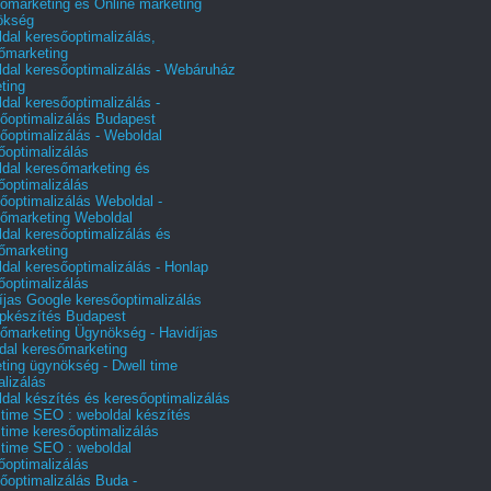
őmarketing és Online marketing
ökség
dal keresőoptimalizálás,
őmarketing
dal keresőoptimalizálás - Webáruház
ting
dal keresőoptimalizálás -
őoptimalizálás Budapest
őoptimalizálás - Weboldal
őoptimalizálás
dal keresőmarketing és
őoptimalizálás
őoptimalizálás Weboldal -
őmarketing Weboldal
dal keresőoptimalizálás és
őmarketing
dal keresőoptimalizálás - Honlap
őoptimalizálás
íjas Google keresőoptimalizálás
pkészítés Budapest
őmarketing Ügynökség - Havidíjas
dal keresőmarketing
ting ügynökség - Dwell time
alizálás
dal készítés és keresőoptimalizálás
 time SEO : weboldal készítés
 time keresőoptimalizálás
 time SEO : weboldal
őoptimalizálás
őoptimalizálás Buda -