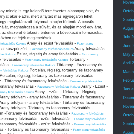
Novem
ny mindig is egy kelendő természetes alapanyag volt, és
Octob
yat akar eladni, mert a fajtáit más egységáron lehet
Septe
y egy meghatározott folyamat alapján történik. A becsüs
áját, meghatározza a súlyát, és az alapján mond egy árat,
Augus
tt az ékszerét értékesíti érdemes a következő információkat
July 
 közben ne érjék meglepetések.
Arany és ezüst felvásárlás -
felvásárlás Kakucs
Fazonarany
June 
nal készpénzért -
Arany felvásárlás
Fazonarany felvásárlás Kakucs
Ezüst, régiség és arany felvásárlás -
May 2
rlás Kakucs
Fazonarany
 felvásárlás -
Törtarany -
Fazonarany felvásárlás Kakucs
April 
rlása -
Törtarany - Fazonarany és
Fazonarany felvásárlás Kakucs
Porcelán, régiség, törtarany és fazonarany
y felvásárlás Kakucs
March
Porcelán, régiség, törtarany és fazonarany felvásárlás -
Febru
 - Törtarany és fazonarany felvásárlás -
Fazonarany felvásárlás
zonarany felvásárlás -
Arany - Ezüst -
Fazonarany felvásárlás Kakucs
Janua
Arany - Ezüst - Törtarany - Régiség
rany felvásárlás Kakucs
Arany árfolyam - arany felvásárlás - Törtarany és fazonarany
Decem
Arany árfolyam - arany felvásárlás - Törtarany és fazonarany
Novem
Arany árfolyam -Törtarany és fazonarany felvásárlás -
m -Törtarany és fazonarany felvásárlás -
Fazonarany felvásárlás
Octob
azonarany felvásárlás - ezüst felvásárlás -
Fazonarany felvásárlás
Septe
azonarany felvásárlás - ezüst felvásárlás -
Fazonarany felvásárlás
ás - Törtarany és fazonarany felvásárlás -
Fazonarany felvásárlás
Augus