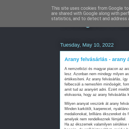
This site uses cookies from Google to 
are shared with Google along with per
Instagram ma
statistics, and to detect and address 
Tuesday, May 10, 2022
Arany felvásárlás - arany
A nemzetközi és magyar piacon az ara
lesz. Azonban nem mindegy milyen aran
értékesíteni. Az arany felvásárlás, íg
felbecsüli a nemesfém minőségét, form
amit tud az aranyért adni. Ezért mielő
elolvasnia, hogy az arany felvásárlás
Milyen aranyat veszünk át arany felvá
Minden karkötőt, karperecet, nyaklánco
medalionokat, brilliáns ékszereket és 
amelyek nem rendelkeznek fémjellel.
Ha az ékszernek valamilyen sérülése v