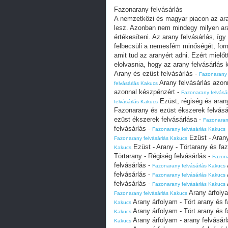
Fazonarany felvásárlás
A nemzetközi és magyar piacon az ara
lesz. Azonban nem mindegy milyen aran
értékesíteni. Az arany felvásárlás, íg
felbecsüli a nemesfém minőségét, form
amit tud az aranyért adni. Ezért mielő
elolvasnia, hogy az arany felvásárlás
Arany és ezüst felvásárlás -
Fazonarany 
Arany felvásárlás azon
felvásárlás Kakucs
azonnal készpénzért -
Fazonarany felvásá
Ezüst, régiség és arany
felvásárlás Kakucs
Fazonarany és ezüst ékszerek felvásá
ezüst ékszerek felvásárlása -
Fazonaran
felvásárlás -
Fazonarany felvásárlás Kakucs
Ezüst - Arany
Fazonarany felvásárlás Kakucs
Ezüst - Arany - Törtarany és fa
Kakucs
Törtarany - Régiség felvásárlás -
Fazona
felvásárlás -
Fazonarany felvásárlás Kakucs
felvásárlás -
Fazonarany felvásárlás Kakucs
felvásárlás -
Fazonarany felvásárlás Kakucs
Arany árfolya
Fazonarany felvásárlás Kakucs
Arany árfolyam - Tört arany és f
Kakucs
Arany árfolyam - Tört arany és f
Kakucs
Arany árfolyam - arany felvásárl
Kakucs