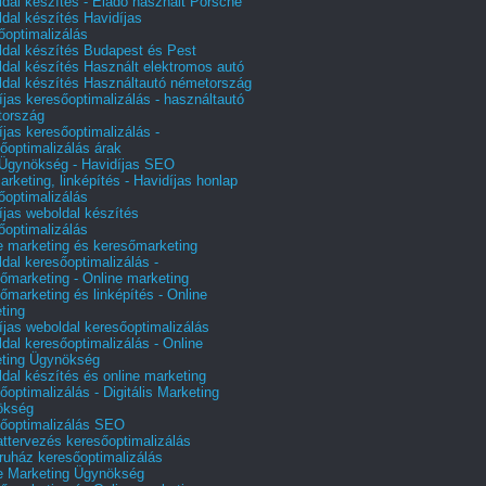
dal készítés - Eladó használt Porsche
dal készítés Havidíjas
őoptimalizálás
dal készítés Budapest és Pest
dal készítés Használt elektromos autó
dal készítés Használtautó németország
íjas keresőoptimalizálás - használtautó
tország
íjas keresőoptimalizálás -
őoptimalizálás árak
gynökség - Havidíjas SEO
arketing, linképítés - Havidíjas honlap
őoptimalizálás
íjas weboldal készítés
őoptimalizálás
e marketing és keresőmarketing
dal keresőoptimalizálás -
őmarketing - Online marketing
őmarketing és linképítés - Online
ting
íjas weboldal keresőoptimalizálás
dal keresőoptimalizálás - Online
ting Ügynökség
dal készítés és online marketing
őoptimalizálás - Digitális Marketing
ökség
őoptimalizálás SEO
attervezés keresőoptimalizálás
uház keresőoptimalizálás
e Marketing Ügynökség