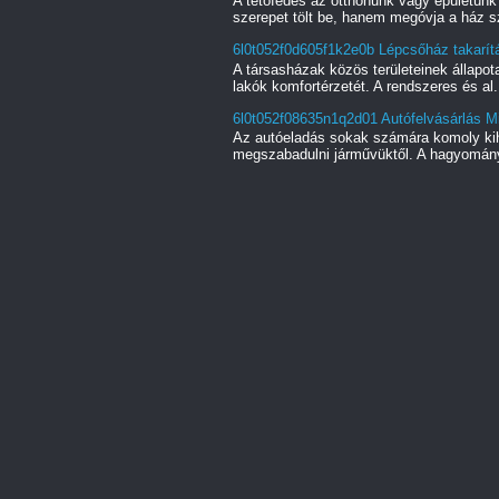
A tetőfedés az otthonunk vagy épületün
szerepet tölt be, hanem megóvja a ház s
6l0t052f0d605f1k2e0b Lépcsőház takarítá
A társasházak közös területeinek állapot
lakók komfortérzetét. A rendszeres és al.
6l0t052f08635n1q2d01 Autófelvásárlás Mi
Az autóeladás sokak számára komoly kihí
megszabadulni járművüktől. A hagyományo