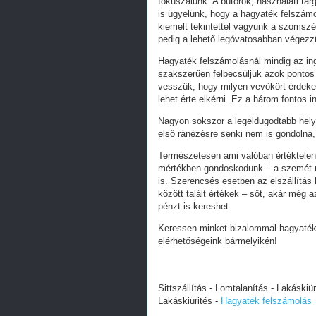
fókuszálunk. A bútorok, használati tár
is ügyelünk, hogy a hagyaték felszámo
kiemelt tekintettel vagyunk a szomsz
pedig a lehető legóvatosabban végezz
Hagyaték felszámolásnál mindig az in
szakszerűen felbecsüljük azok pontos
vesszük, hogy milyen vevőkört érdekel
lehet érte elkérni. Ez a három fontos 
Nagyon sokszor a legeldugodtabb helye
első ránézésre senki nem is gondolná,
Természetesen ami valóban értéktelen 
mértékben gondoskodunk – a szemét mi
is. Szerencsés esetben az elszállítás
között talált értékek – sőt, akár még a
pénzt is kereshet.
Keressen minket bizalommal hagyaték 
elérhetőségeink bármelyikén!
Sittszállítás - Lomtalanítás - Lakáskiür
Lakáskiürités -
Hagyaték felszámolás