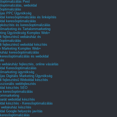
őoptimalizálás Pest
őoptimalizálás, weboldal
őoptimalizálás
íjas PPC Ügynökség
dal keresőoptimalizálás és linképítés
dal keresőoptimalizálás
pkészítés és keresőoptimalizálás
őmarketing és Tartalommarketing
eting Ügyönökség Komplex Web+
i fejlesztésű webáruház és
őoptimalizálás
i fejlesztésű weboldal készítés
e Marketing Komplex Web+
uház keresőoptimalizálás
 keresőoptimalizálás és weboldal
tés
e webáruház fejlesztés, online vásárlás
dal Keresőoptimalizálás
őmarketing ügynökség
íjas Digitális Marketing Ügynökség
i fejlesztésű Weboldal készítés
sszionális webfejlesztés
dal készítés SEO
e keresőoptimalizálás
lommarketing
barát weboldal készítés
dal készítés - Keresőoptimalizálás
 webáruház készítés
dal Google helyezés javítás
 keresőoptimalizálás