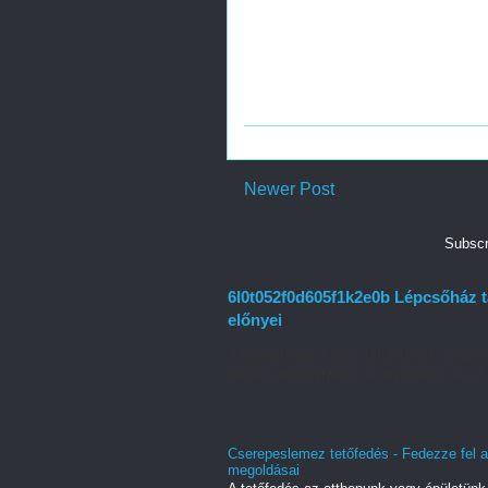
Newer Post
Subscr
6l0t052f0d605f1k2e0b Lépcsőház ta
előnyei
A társasházak közös területeinek állapot
lakók komfortérzetét. A rendszeres és al.
Cserepeslemez tetőfedés - Fedezze fel a
megoldásai