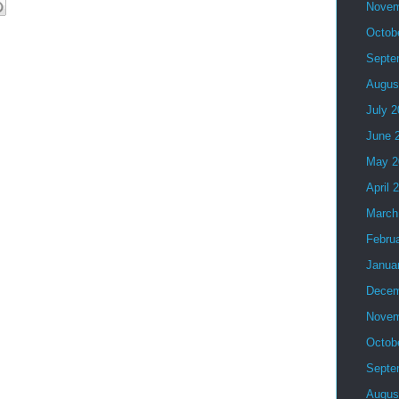
Novem
Octob
Septe
Augus
July 
June 
May 2
April 
March
Febru
Janua
Decem
Novem
Octob
Septe
Augus