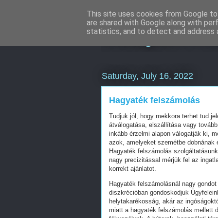
This site uses cookies from Google to 
are shared with Google along with per
Instagram ma
statistics, and to detect and address 
Saturday, July 16, 2022
Hagyaték felszámolás
Tudjuk jól, hogy mekkora terhet tud je
átválogatása, elszállítása vagy tovább
inkább érzelmi alapon válogatják ki, 
azok, amelyeket szemétbe dobnának é
Hagyaték felszámolás szolgáltatásunkka
nagy precizitással mérjük fel az ingat
korrekt ajánlatot.
Hagyaték felszámolásnál nagy gondot f
diszkrécióban gondoskodjuk Ügyfeleink
helytakarékosság, akár az ingóságokt
miatt a hagyaték felszámolás mellett 