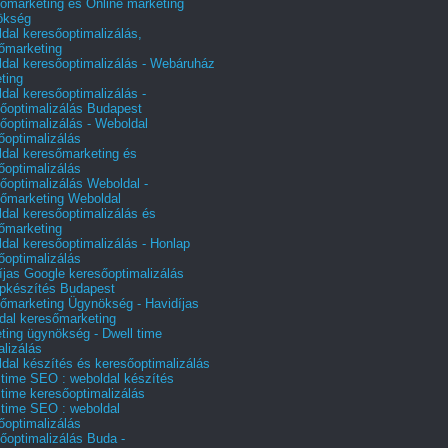
őmarketing és Online marketing
ökség
dal keresőoptimalizálás,
őmarketing
dal keresőoptimalizálás - Webáruház
ting
dal keresőoptimalizálás -
őoptimalizálás Budapest
őoptimalizálás - Weboldal
őoptimalizálás
dal keresőmarketing és
őoptimalizálás
őoptimalizálás Weboldal -
őmarketing Weboldal
dal keresőoptimalizálás és
őmarketing
dal keresőoptimalizálás - Honlap
őoptimalizálás
íjas Google keresőoptimalizálás
pkészítés Budapest
őmarketing Ügynökség - Havidíjas
dal keresőmarketing
ting ügynökség - Dwell time
alizálás
dal készítés és keresőoptimalizálás
 time SEO : weboldal készítés
 time keresőoptimalizálás
 time SEO : weboldal
őoptimalizálás
őoptimalizálás Buda -