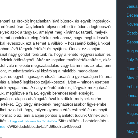
Janua
Decem
lenteni az örökölt ingatlanban lévő bútorok és egyéb ingóságok
Novem
 értékesítése. Ügyfeleink teljesen érthető módon a legtöbbször
melyek azok a tárgyak, amelyet meg kívánnak tartani, melyek
Octob
s mit gondolnak elég értékesnek ahhoz, hogy meghirdessék.
Septe
l levesszük ezt a terhet a válláról – hozzáértő kollégáinkkal
lanban lévő tárgyak értékét és nyújtunk Önnek ez alapján
Augus
ásnál nagy gondot fordítunk rá, hogy a lehető leggyorsabban és
feleink örökségéről. Akár az ingatlan továbbértékesítése, akár
July 
któl való mielőbbi megszabadulás vagy bármi más az oka, ami
June 
dönt, munkatársainkkal kizárólag a mielőbbi megoldásra
gyak és egyéb ingóságok elszállításánál a gyorsaságon túl arra
May 2
lás a lehető legkisebb zajjal-kosszal járjon – minden esetben
Febru
édok nyugalmára. A nagy méretű bútorok, tárgyak mozgatását
ük, megőrizve a falak, egyéb berendezések épségét.
Janua
góságok alapos átválogatásával kezdünk, melynek során
 értékét. Egy tárgy értékének meghatározásakor figyelembe
Septe
het az adott tárgy, milyen gyorsan értékesíthető és mennyit
Augus
információ az, ami alapján pontos ajánlatot tudunk Önnek adni.
ités -
Sittszállítás - Lomtalanítás -
Hagyaték felszámolás Tahitótfalu
June 
KW92fdbde9bbcde4a34098cd7cb409eee3
falu
May 2