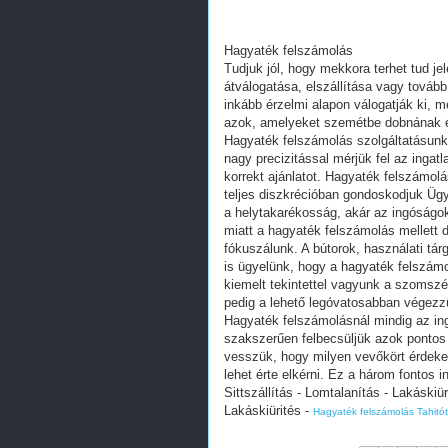
Hagyaték felszámolás
Tudjuk jól, hogy mekkora terhet tud je
átválogatása, elszállítása vagy tovább
inkább érzelmi alapon válogatják ki, 
azok, amelyeket szemétbe dobnának é
Hagyaték felszámolás szolgáltatásunkka
nagy precizitással mérjük fel az ingat
korrekt ajánlatot. Hagyaték felszámol
teljes diszkrécióban gondoskodjuk Ügy
a helytakarékosság, akár az ingóságo
miatt a hagyaték felszámolás mellett 
fókuszálunk. A bútorok, használati tár
is ügyelünk, hogy a hagyaték felszámo
kiemelt tekintettel vagyunk a szomsz
pedig a lehető legóvatosabban végezz
Hagyaték felszámolásnál mindig az in
szakszerűen felbecsüljük azok pontos
vesszük, hogy milyen vevőkört érdekel
lehet érte elkérni. Ez a három fontos 
Sittszállítás - Lomtalanítás - Lakáskiür
Lakáskiürités -
Hagyaték felszámolás Tahitót