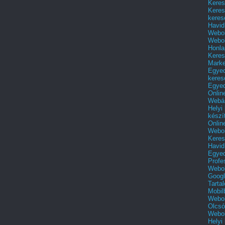
Keres
Keres
keres
Havid
Webol
Webol
Honla
Keres
Mark
Egyed
keres
Egyed
Onlin
Webár
Helyi
készí
Onlin
Webol
Keres
Havid
Egyed
Profe
Webol
Googl
Tarta
Mobil
Webol
Olcsó
Webol
Helyi