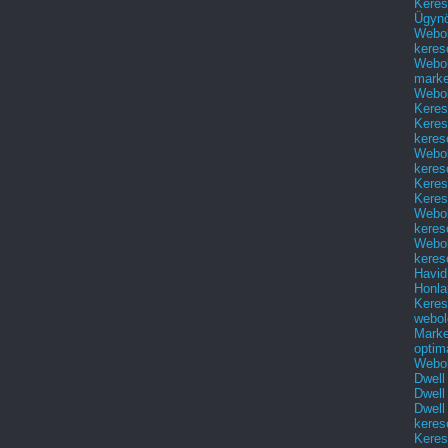
Keres
Ügyn
Webol
keres
Webol
marke
Webol
Keres
Keres
keres
Webol
keres
Keres
Keres
Webol
keres
Webol
keres
Havid
Honla
Keres
webol
Marke
optim
Webol
Dwell
Dwell
Dwell
keres
Keres