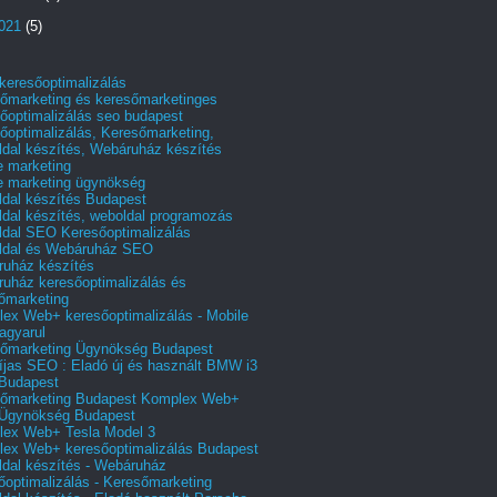
2021
(5)
 keresőoptimalizálás
őmarketing és keresőmarketinges
őoptimalizálás seo budapest
őoptimalizálás, Keresőmarketing,
dal készítés, Webáruház készítés
e marketing
e marketing ügynökség
dal készítés Budapest
dal készítés, weboldal programozás
dal SEO Keresőoptimalizálás
ldal és Webáruház SEO
uház készítés
uház keresőoptimalizálás és
őmarketing
ex Web+ keresőoptimalizálás - Mobile
agyarul
őmarketing Ügynökség Budapest
íjas SEO : Eladó új és használt BMW i3
Budapest
őmarketing Budapest Komplex Web+
Ügynökség Budapest
ex Web+ Tesla Model 3
ex Web+ keresőoptimalizálás Budapest
dal készítés - Webáruház
őoptimalizálás - Keresőmarketing