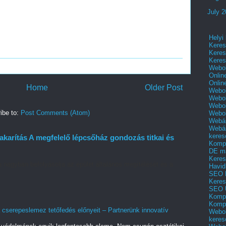
July 
Helyi
Keres
Keres
Keres
Webol
Onlin
Onlin
Home
Older Post
Webol
Webol
Webol
ibe to:
Post Comments (Atom)
Webo
Webár
Webár
keres
karítás A megfelelő lépcsőház gondozás titkai és
Kompl
DE m
Keres
a nagyban befolyásolja az épület általános megítélését és a
Havid
..
SEO 
Keres
SEO 
Kompl
Kompl
 cserepeslemez tetőfedés előnyeit – Partnerünk innovatív
Webol
keres