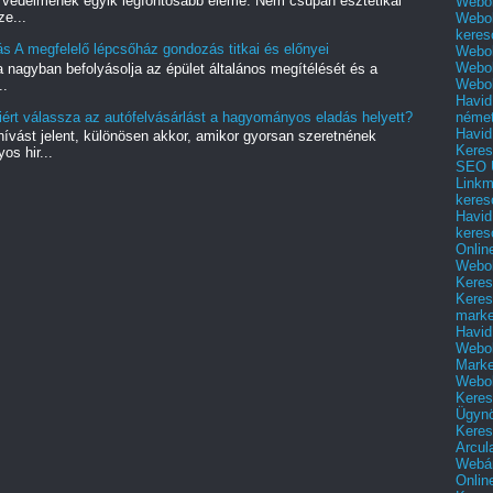
k védelmének egyik legfontosabb eleme. Nem csupán esztétikai
Webol
ze...
Webol
keres
s A megfelelő lépcsőház gondozás titkai és előnyei
Webol
Webol
a nagyban befolyásolja az épület általános megítélését és a
Webol
..
Havid
néme
ért válassza az autófelvásárlást a hagyományos eladás helyett?
Havid
vást jelent, különösen akkor, amikor gyorsan szeretnének
Keres
s hir...
SEO Ü
Linkm
keres
Havid
keres
Onlin
Webol
Keres
Keres
marke
Havid
Webol
Marke
Webol
Keres
Ügyn
Keres
Arcul
Webár
Onlin