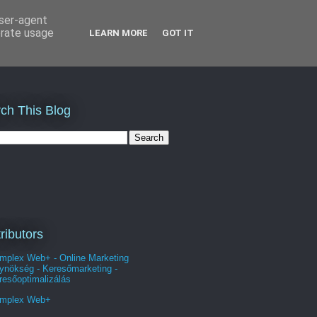
user-agent
erate usage
LEARN MORE
GOT IT
ch This Blog
ributors
mplex Web+ - Online Marketing
ynökség - Keresőmarketing -
resőoptimalizálás
mplex Web+