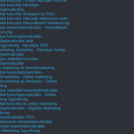
dal készítés - Eladó használt Porsche
dal készítés Havidíjas
őoptimalizálás
dal készítés Budapest és Pest
dal készítés Használt elektromos autó
dal készítés Használtautó németország
íjas keresőoptimalizálás - használtautó
tország
íjas keresőoptimalizálás -
őoptimalizálás árak
gynökség - Havidíjas SEO
arketing, linképítés - Havidíjas honlap
őoptimalizálás
íjas weboldal készítés
őoptimalizálás
e marketing és keresőmarketing
dal keresőoptimalizálás -
őmarketing - Online marketing
őmarketing és linképítés - Online
ting
íjas weboldal keresőoptimalizálás
dal keresőoptimalizálás - Online
ting Ügynökség
dal készítés és online marketing
őoptimalizálás - Digitális Marketing
ökség
őoptimalizálás SEO
attervezés keresőoptimalizálás
uház keresőoptimalizálás
e Marketing Ügynökség