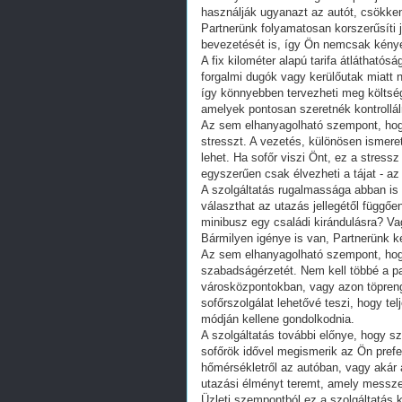
használják ugyanazt az autót, csökke
Partnerünk folyamatosan korszerűsíti j
bevezetését is, így Ön nemcsak kénye
A fix kilométer alapú tarifa átlátható
forgalmi dugók vagy kerülőutak miatt n
így könnyebben tervezheti meg költsé
amelyek pontosan szeretnék kontrolláln
Az sem elhanyagolható szempont, hog
stresszt. A vezetés, különösen ismere
lehet. Ha sofőr viszi Önt, ez a stressz 
egyszerűen csak élvezheti a tájat - az
A szolgáltatás rugalmassága abban is
választhat az utazás jellegétől függőe
minibusz egy családi kirándulásra? Va
Bármilyen igénye is van, Partnerünk ké
Az sem elhanyagolható szempont, hogy
szabadságérzetét. Nem kell többé a p
városközpontokban, vagy azon töpreng
sofőrszolgálat lehetővé teszi, hogy te
módján kellene gondolkodnia.
A szolgáltatás további előnye, hogy s
sofőrök idővel megismerik az Ön prefer
hőmérsékletről az autóban, vagy akár
utazási élményt teremt, amely messze
Üzleti szempontból ez a szolgáltatás