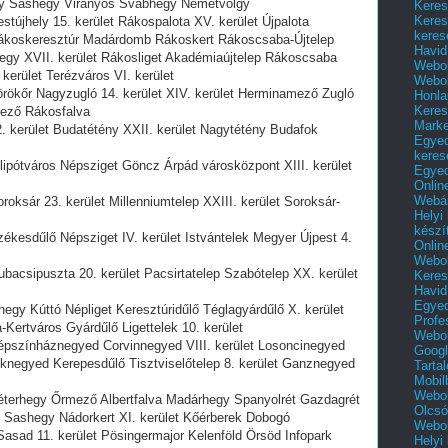
gy Sashegy Virányos Svábhegy Németvölgy
Keres
Keres
estújhely 15. kerület Rákospalota XV. kerület Újpalota
keres
l Rákoskeresztúr Madárdomb Rákoskert Rákoscsaba-Újtelep
Havid
egy XVII. kerület Rákosliget Akadémiaújtelep Rákoscsaba
Webol
. kerület Terézváros VI. kerület
Webol
 Törökőr Nagyzugló 14. kerület XIV. kerület Herminamező Zugló
Honla
Keres
mező Rákosfalva
Mark
22. kerület Budatétény XXII. kerület Nagytétény Budafok
Egyed
keres
Újlipótváros Népsziget Göncz Árpád városközpont XIII. kerület
Egyed
Onlin
Webár
oroksár 23. kerület Millenniumtelep XXIII. kerület Soroksár-
Helyi
készí
Székesdűlő Népsziget IV. kerület Istvántelek Megyer Újpest 4.
Onlin
Webol
Gubacsipuszta 20. kerület Pacsirtatelep Szabótelep XX. kerület
Keres
Havid
Egyed
Óhegy Kúttó Népliget Keresztúridűlő Téglagyárdűlő X. kerület
Profe
Kertváros Gyárdűlő Ligettelek 10. kerület
Webol
 Népszínháznegyed Corvinnegyed VIII. kerület Losoncinegyed
Googl
egyed Kerepesdűlő Tisztviselőtelep 8. kerület Ganznegyed
Tarta
Mobil
Webol
 Péterhegy Őrmező Albertfalva Madárhegy Spanyolrét Gazdagrét
Olcsó
 Sashegy Nádorkert XI. kerület Kőérberek Dobogó
Webol
sad 11. kerület Pösingermajor Kelenföld Örsöd Infopark
Helyi