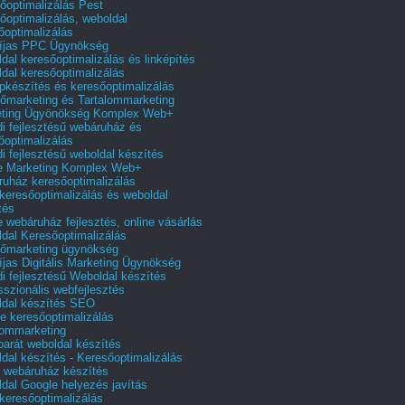
őoptimalizálás Pest
őoptimalizálás, weboldal
őoptimalizálás
íjas PPC Ügynökség
dal keresőoptimalizálás és linképítés
dal keresőoptimalizálás
pkészítés és keresőoptimalizálás
őmarketing és Tartalommarketing
eting Ügyönökség Komplex Web+
i fejlesztésű webáruház és
őoptimalizálás
i fejlesztésű weboldal készítés
e Marketing Komplex Web+
uház keresőoptimalizálás
 keresőoptimalizálás és weboldal
tés
e webáruház fejlesztés, online vásárlás
dal Keresőoptimalizálás
őmarketing ügynökség
íjas Digitális Marketing Ügynökség
i fejlesztésű Weboldal készítés
sszionális webfejlesztés
dal készítés SEO
e keresőoptimalizálás
lommarketing
barát weboldal készítés
dal készítés - Keresőoptimalizálás
 webáruház készítés
dal Google helyezés javítás
 keresőoptimalizálás