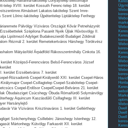
 Miklóstelep Havanna-lakótelep Lónyaytelep Belsőmajor
Keres
Ügyn
t-telep XVIII. kerület Kossuth Ferenc-telep 18. kerület
Webol
stszentimre Almáskert Lakatos-lakótelep Szent Imre-
keres
Szent Lőrinc-lakótelep Újpéteritelep Liptáktelep Ferihegy
Webol
marke
 Máriaremete Pálvölgy Víziváros Országút Kővár Petneházyrét
Webol
Keres
Erzsébettelek Szépilona Pasarét Nyék Újlak Hűvösvölgy II.
Keres
lja Lipótmező Adyliget Budakeszierdő Budaliget Zöldmál
keres
alom Rézmál 2. kerület Remetekertváros Hárshegy Törökvész
Webol
keres
 Sashalom Mátyásföld Árpádföld Rákosszentmihály Cinkota 16.
Keres
Keres
Webol
 9. kerület Középső-Ferencváros Belső-Ferencváros József
keres
kerület
Webol
II. kerület Erzsébetváros 7. kerület
keres
 Csepel-Rózsadomb Csepel-Királyerdő XXI. kerület Csepel-Háros
Havid
Honla
Királymajor Csepel-Csillagtelep Csepel-Szabótelep Csepel-
Keres
getcsúcs Csepel-Erdősor CsepelCsepel-Belváros 21. kerület
webol
l Újlak Óbudaisziget Csúcshegy Óbuda Rómaifürdő Solymárvölgy
Marke
erhegy Aquincum Kaszásdűlő Csillaghegy III. kerület
optim
yer Harsánylejtő
Webol
Dwell
Budavár Vár Víziváros Krisztinaváros 1. kerület Gellérthegy
Dwell
Dwell
 Zugliget Széchenyihegy Csillebérc Jánoshegy Istenhegy 12.
keres
gasút Mártonhegy Kútvölgy Farkasrét XII. kerület
Keres