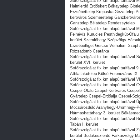
Sofőrszolgálat fix km alapú tarifával
Halmierdő Erdőskert Bókaytelep Gloriet
Erzsébettelep Krepuska Géza-telep Pe
kertváros Szemeretelep Ganzkertváros 
Ganztelep Bélatelep Rendessytelep
Sofőrszolgálat fix km alapú tarifával
Felhévíz Kurucles Pesthidegkút-Ófalu 
kerület Szemlőhegy Szépvölgy Hársaka
Erzsébetliget Gercse Vérhalom Széph
Rózsadomb Csatárka
Sofőrszolgálat fix km alapú tarifával
kerület XVI. kerület
Sofőrszolgálat fix km alapú tarifával
Attila-lakótelep Külső-Ferencváros IX. 
Sofőrszolgálat fix km alapú tarifával V
Sofőrszolgálat fix km alapú tarifával
Csepel-Ófalu Csepel-Kertváros Csepel-
Gyártelep Csepel-Erdőalja Csepel-Szi
Sofőrszolgálat fix km alapú tarifáva
Mocsárosdűlő Aranyhegy-Ürömhegy-Pét
Hármashatárhegy 3. kerület Békásmeg
Sofőrszolgálat fix km alapú tarifával 
Tabán I. kerület
Sofőrszolgálat fix km alapú tarifával
kerület Budakeszierdő Farkasvölgy Ma