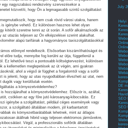
gy egy nagyszabású rendezvény szervezésekor a
July 
zenetet közvetíti, hogy Ön a legmagasabb szintű szolgáltatást
 megmutatkozik, hogy nem csak rövid városi utakra, hanem
Helyi
 is igénybe vehető. Ez különösen hasznos lehet olyan
Keres
Keres
y kitérőt szeretne tenni az út során. A sofőr alkalmazkodik az
Keres
 az utazás teljesen az Ön elképzelései szerint alakulhat.
Webol
 kilométer alapú tarifának a hagyományos taxiszolgáltatásokkal
Onlin
Onlin
 számos előnnyel rendelkezik. Elsősorban kiszámíthatóságot és
Webol
Webol
el előre tudja, mennyibe fog kerülni az útja, függetlenül a
Webol
tól. Ez lehetővé teszi a pontosabb költségtervezést, különösen
Webo
etők a kellemetlen meglepetések az út végén, ami gyakran
Webár
ásoknál, ahol a végső ár függhet a forgalomtól vagy a sofőr
Webár
a azt is jelenti, hogy az utas nyugodtabban élvezheti az utat, nem
keres
Kompl
t dugók vagy kerülőutak esetén.
DE m
olgáltatás a környezetvédelemhez?
Keres
is hozzájárulhat a környezetvédelemhez. Először is, azáltal,
Havid
utót, csökken az egy főre jutó károsanyag-kibocsátás. Ez
SEO 
eszi igénybe a szolgáltatást, például céges események vagy
Keres
SEO 
or, a szolgáltató általában modern, jól karbantartott
Kompl
abbak és környezetbarátabbak lehetnek, mint az átlagos
Kompl
zatosan átállnak hibrid vagy teljesen elektromos járművekre,
Webol
kibocsátást. Végül, a professzionális sofőrök általában
keres
 az útvonalakat és minimalizálva a felesleges üresjáratokat,