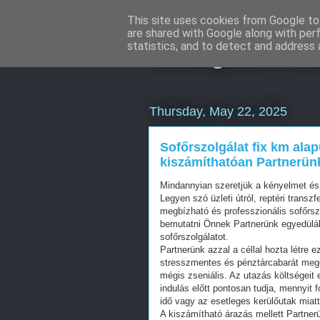
This site uses cookies from Google to 
are shared with Google along with per
Instagram ma
statistics, and to detect and address 
Thursday, May 22, 2025
Sofőrszolgálat fix km ala
kiszámíthatóan Partnerün
Mindannyian szeretjük a kényelmet és
Legyen szó üzleti útról, reptéri transz
megbízható és professzionális sofőrs
bemutatni Önnek Partnerünk egyedüláll
sofőrszolgálatot.
Partnerünk azzal a céllal hozta létre 
stresszmentes és pénztárcabarát megol
mégis zseniális. Az utazás költségeit 
indulás előtt pontosan tudja, mennyit 
idő vagy az esetleges kerülőutak miat
A kiszámítható árazás mellett Partner