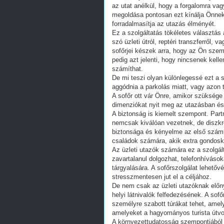
az utat anélkül, hogy a forgalomra vag
megoldása pontosan ezt kínálja Önnek:
forradalmasítja az utazás élményét.
Ez a szolgáltatás tökéletes választás
szó üzleti útról, reptéri transzferről,
sofőrjei készek arra, hogy az Ön személ
pedig azt jelenti, hogy nincsenek kell
számíthat.
De mi teszi olyan különlegessé ezt a 
aggódnia a parkolás miatt, vagy azon 
A sofőr ott vár Önre, amikor szüksége
dimenziókat nyit meg az utazásban és
A biztonság is kiemelt szempont. Part
nemcsak kiválóan vezetnek, de diszkré
biztonsága és kényelme az első számú
családok számára, akik extra gondosk
Az üzleti utazók számára ez a szolgált
zavartalanul dolgozhat, telefonhívások
tárgyalására. A sofőrszolgálat lehetőv
stresszmentesen jut el a céljához.
De nem csak az üzleti utazóknak előn
helyi látnivalók felfedezésének. A sof
személyre szabott túrákat tehet, amel
amelyeket a hagyományos turista útvo
A környezettudatosság szempontjából i