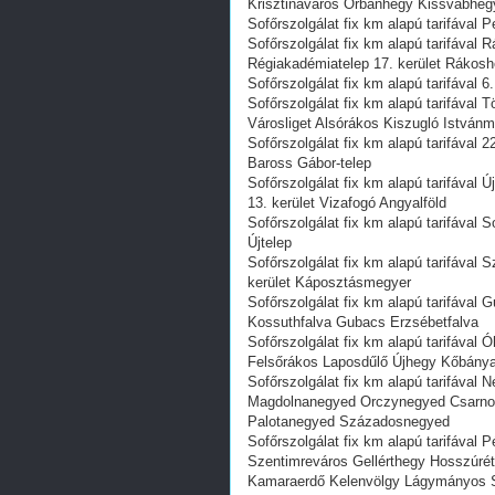
Krisztinaváros Orbánhegy Kissvábhe
Sofőrszolgálat fix km alapú tarifával P
Sofőrszolgálat fix km alapú tarifáva
Régiakadémiatelep 17. kerület Rákosh
Sofőrszolgálat fix km alapú tarifával 6
Sofőrszolgálat fix km alapú tarifával
Városliget Alsórákos Kiszugló István
Sofőrszolgálat fix km alapú tarifával 
Baross Gábor-telep
Sofőrszolgálat fix km alapú tarifával 
13. kerület Vizafogó Angyalföld
Sofőrszolgálat fix km alapú tarifával S
Újtelep
Sofőrszolgálat fix km alapú tarifával 
kerület Káposztásmegyer
Sofőrszolgálat fix km alapú tarifával 
Kossuthfalva Gubacs Erzsébetfalva
Sofőrszolgálat fix km alapú tarifával 
Felsőrákos Laposdűlő Újhegy Kőbánya-
Sofőrszolgálat fix km alapú tarifával
Magdolnanegyed Orczynegyed Csarnokn
Palotanegyed Századosnegyed
Sofőrszolgálat fix km alapú tarifával
Szentimreváros Gellérthegy Hosszúrét
Kamaraerdő Kelenvölgy Lágymányos Sa