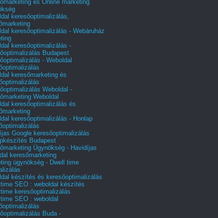
őmarketing és Online marketing
ökség
dal keresőoptimalizálás,
őmarketing
dal keresőoptimalizálás - Webáruház
ting
dal keresőoptimalizálás -
őoptimalizálás Budapest
őoptimalizálás - Weboldal
őoptimalizálás
dal keresőmarketing és
őoptimalizálás
őoptimalizálás Weboldal -
őmarketing Weboldal
dal keresőoptimalizálás és
őmarketing
dal keresőoptimalizálás - Honlap
őoptimalizálás
íjas Google keresőoptimalizálás
pkészítés Budapest
őmarketing Ügynökség - Havidíjas
dal keresőmarketing
ting ügynökség - Dwell time
alizálás
dal készítés és keresőoptimalizálás
 time SEO : weboldal készítés
 time keresőoptimalizálás
 time SEO : weboldal
őoptimalizálás
őoptimalizálás Buda -