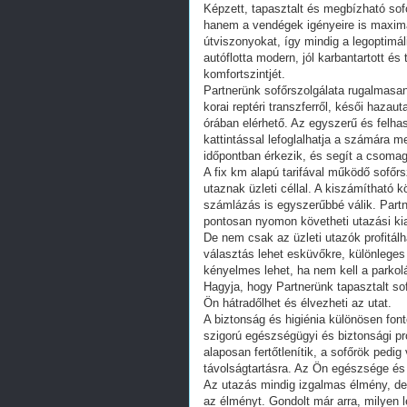
Képzett, tapasztalt és megbízható sof
hanem a vendégek igényeire is maximáli
útviszonyokat, így mindig a legoptimáli
autóflotta modern, jól karbantartott é
komfortszintjét.
Partnerünk sofőrszolgálata rugalmasa
korai reptéri transzferről, késői hazau
órában elérhető. Az egyszerű és felha
kattintással lefoglalhatja a számára m
időpontban érkezik, és segít a csomag
A fix km alapú tarifával működő sofőr
utaznak üzleti céllal. A kiszámítható 
számlázás is egyszerűbbé válik. Partn
pontosan nyomon követheti utazási kia
De nem csak az üzleti utazók profitálha
választás lehet esküvőkre, különleges
kényelmes lehet, ha nem kell a parkolá
Hagyja, hogy Partnerünk tapasztalt s
Ön hátradőlhet és élvezheti az utat.
A biztonság és higiénia különösen font
szigorú egészségügyi és biztonsági pr
alaposan fertőtlenítik, a sofőrök pedi
távolságtartásra. Az Ön egészsége és
Az utazás mindig izgalmas élmény, de
az élményt. Gondolt már arra, milyen 