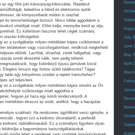
Novem
n az egy főre jutó károsanyag-kibocsátás. Ráadásul
árműflottáját, beleértve a hibrid és elektromos autók
Octob
lmesen, de környezetbarát módon is utazhat.
Septe
ságot és tervezhetőséget biztosít. Nincs többé aggodalom a
övekvő viteldíjak miatt. Előre tudja, mennyibe kerül az útja,
Augus
gvetését. Ez különösen hasznos lehet cégek számára,
i utazási költségeiket.
July 
y ez a szolgáltatás milyen mértékben képes csökkenteni a
June 
tlen területeken vagy csúcsforgalomban, rendkívül megterhelő
teljesen eltűnik. Lazíthat, olvashat, zenét hallgathat, vagy
May 2
 utazás ismét élvezetté válik, nem pedig teherré.
April 
 megmutatkozik, hogy különböző típusú járművek közül
n. Elegáns limuzin egy fontos üzleti találkozóra? Tágas
March
gy talán egy kényelmes szedán a reptéri transzferhez?
pes azt teljesíteni.
Febru
 ez a szolgáltatás milyen mértékben képes növelni az Ön
Janua
arkolóhelyek szűkössége miatt aggódnia a
enie, hogyan jut haza egy késői rendezvényről. A
Decem
ljes mértékben élvezze az estét, anélkül, hogy a hazajutás
Novem
zemélyre szabható. Ha rendszeres ügyfélként veszi igénybe, a
Octob
enciáit - legyen szó a kedvenc útvonalairól, a preferált
 a kedvenc rádióállomásáról. Ez a személyes figyelem olyan
Septe
 felülmúlja a hagyományos taxiszolgáltatásokat.
Augus
 kiváló módja lehet a vendégek vagy ügyfelek lenyűgözésének