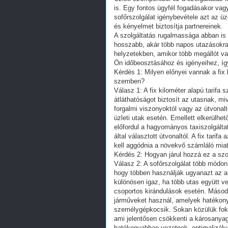
is. Egy fontos ügyfél fogadásakor va
sofőrszolgálat igénybevétele azt az ü
és kényelmet biztosítja partnereinek.
A szolgáltatás rugalmassága abban is
hosszabb, akár több napos utazásokra
helyzetekben, amikor több megállót vag
Ön időbeosztásához és igényeihez, így
Kérdés 1: Milyen előnyei vannak a fix
szemben?
Válasz 1: A fix kilométer alapú tarifa
átláthatóságot biztosít az utasnak, miv
forgalmi viszonyoktól vagy az útvonal
üzleti utak esetén. Emellett elkerülh
előfordul a hagyományos taxiszolgáltat
által választott útvonaltól. A fix tarif
kell aggódnia a növekvő számláló miat
Kérdés 2: Hogyan járul hozzá ez a sz
Válasz 2: A sofőrszolgálat több módon 
hogy többen használják ugyanazt az a
különösen igaz, ha több utas együtt v
csoportos kirándulások esetén. Másodsz
járműveket használ, amelyek hatékony
személygépkocsik. Sokan közülük foko
ami jelentősen csökkenti a károsanyag-
hatékonyabban vezetnek, optimalizálva