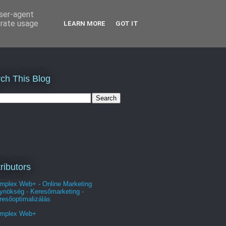
user-agent
erate usage
LEARN MORE
GOT IT
ch This Blog
ributors
mplex Web+ - Online Marketing
ynökség - Keresőmarketing -
resőoptimalizálás
mplex Web+