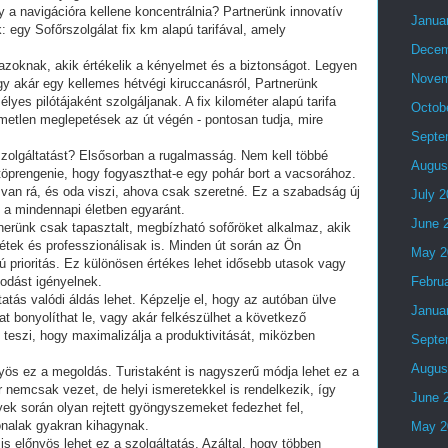
y a navigációra kellene koncentrálnia? Partnerünk innovatív
Janua
 egy Sofőrszolgálat fix km alapú tarifával, amely
Decem
 azoknak, akik értékelik a kényelmet és a biztonságot. Legyen
Novem
 vagy akár egy kellemes hétvégi kiruccanásról, Partnerünk
yes pilótájaként szolgáljanak. A fix kilométer alapú tarifa
Octob
emetlen meglepetések az út végén - pontosan tudja, mire
Septe
szolgáltatást? Elsősorban a rugalmasság. Nem kell többé
Augus
töprengenie, hogy fogyaszthat-e egy pohár bort a vacsorához.
 van rá, és oda viszi, ahova csak szeretné. Ez a szabadság új
July 
 a mindennapi életben egyaránt.
June 
nerünk csak tapasztalt, megbízható sofőröket alkalmaz, akik
tek és professzionálisak is. Minden út során az Ön
May 2
 prioritás. Ez különösen értékes lehet idősebb utasok vagy
odást igényelnek.
Febru
atás valódi áldás lehet. Képzelje el, hogy az autóban ülve
Janua
at bonyolíthat le, vagy akár felkészülhet a következő
é teszi, hogy maximalizálja a produktivitását, miközben
Septe
Augus
yös ez a megoldás. Turistaként is nagyszerű módja lehet ez a
őr nemcsak vezet, de helyi ismeretekkel is rendelkezik, így
June 
yek során olyan rejtett gyöngyszemeket fedezhet fel,
nalak gyakran kihagynak.
May 2
s előnyös lehet ez a szolgáltatás. Azáltal, hogy többen