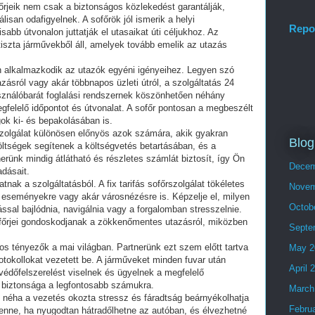
őrjeik nem csak a biztonságos közlekedést garantálják,
san odafigyelnek. A sofőrök jól ismerik a helyi
Repo
sabb útvonalon juttatják el utasaikat úti céljukhoz. Az
s tiszta járművekből áll, amelyek tovább emelik az utazás
n alkalmazkodik az utazók egyéni igényeihez. Legyen szó
tazásról vagy akár többnapos üzleti útról, a szolgáltatás 24
sználóbarát foglalási rendszernek köszönhetően néhány
egfelelő időpontot és útvonalat. A sofőr pontosan a megbeszélt
ok ki- és bepakolásában is.
szolgálat különösen előnyös azok számára, akik gyakran
Blog
költségek segítenek a költségvetés betartásában, és a
erünk mindig átlátható és részletes számlát biztosít, így Ön
Decem
dásait.
tnak a szolgáltatásból. A fix tarifás sofőrszolgálat tökéletes
Novem
 eseményekre vagy akár városnézésre is. Képzelje el, milyen
Octob
ssal bajlódnia, navigálnia vagy a forgalomban stresszelnie.
ofőrjei gondoskodjanak a zökkenőmentes utazásról, miközben
Septe
os tényezők a mai világban. Partnerünk ezt szem előtt tartva
May 2
otokollokat vezetett be. A járműveket minden fuvar után
April 
g védőfelszerelést viselnek és ügyelnek a megfelelő
 biztonsága a legfontosabb számukra.
March
 néha a vezetés okozta stressz és fáradtság beárnyékolhatja
Febru
lenne, ha nyugodtan hátradőlhetne az autóban, és élvezhetné