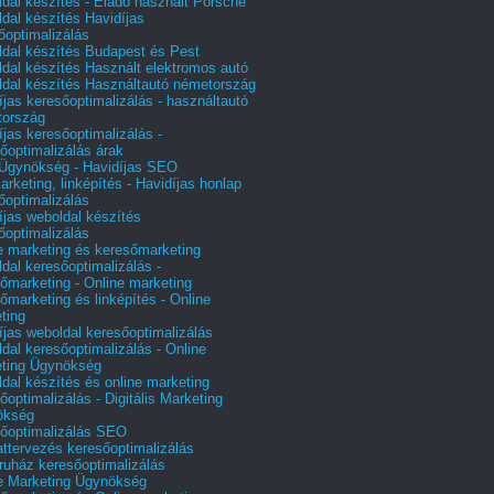
dal készítés - Eladó használt Porsche
dal készítés Havidíjas
őoptimalizálás
dal készítés Budapest és Pest
dal készítés Használt elektromos autó
dal készítés Használtautó németország
íjas keresőoptimalizálás - használtautó
tország
íjas keresőoptimalizálás -
őoptimalizálás árak
gynökség - Havidíjas SEO
arketing, linképítés - Havidíjas honlap
őoptimalizálás
íjas weboldal készítés
őoptimalizálás
e marketing és keresőmarketing
dal keresőoptimalizálás -
őmarketing - Online marketing
őmarketing és linképítés - Online
ting
íjas weboldal keresőoptimalizálás
dal keresőoptimalizálás - Online
ting Ügynökség
dal készítés és online marketing
őoptimalizálás - Digitális Marketing
ökség
őoptimalizálás SEO
attervezés keresőoptimalizálás
uház keresőoptimalizálás
e Marketing Ügynökség