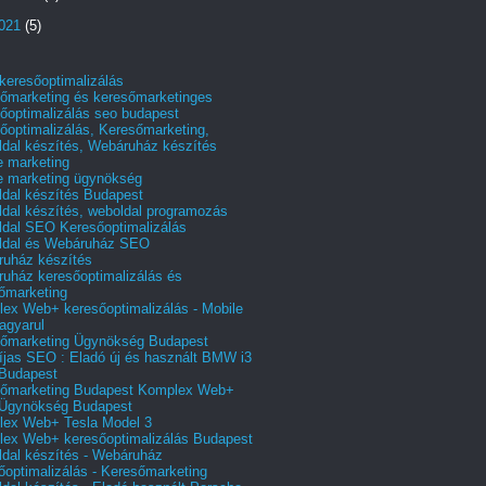
2021
(5)
 keresőoptimalizálás
őmarketing és keresőmarketinges
őoptimalizálás seo budapest
őoptimalizálás, Keresőmarketing,
dal készítés, Webáruház készítés
e marketing
e marketing ügynökség
dal készítés Budapest
dal készítés, weboldal programozás
dal SEO Keresőoptimalizálás
ldal és Webáruház SEO
uház készítés
uház keresőoptimalizálás és
őmarketing
ex Web+ keresőoptimalizálás - Mobile
agyarul
őmarketing Ügynökség Budapest
íjas SEO : Eladó új és használt BMW i3
Budapest
őmarketing Budapest Komplex Web+
Ügynökség Budapest
ex Web+ Tesla Model 3
ex Web+ keresőoptimalizálás Budapest
dal készítés - Webáruház
őoptimalizálás - Keresőmarketing