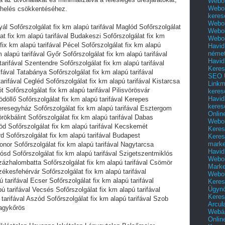
Webol
Webol
erhelés csökkentéséhez.
keres
Webol
yál Sofőrszolgálat fix km alapú tarifával Maglód Sofőrszolgálat
Webol
lat fix km alapú tarifával Budakeszi Sofőrszolgálat fix km
Webol
fix km alapú tarifával Pécel Sofőrszolgálat fix km alapú
Havid
néme
 alapú tarifával Győr Sofőrszolgálat fix km alapú tarifával
Havid
arifával Szentendre Sofőrszolgálat fix km alapú tarifával
Keres
fával Tatabánya Sofőrszolgálat fix km alapú tarifával
SEO Ü
arifával Cegléd Sofőrszolgálat fix km alapú tarifával Kistarcsa
Linkm
ót Sofőrszolgálat fix km alapú tarifával Pilisvörösvár
keres
Havid
ödöllő Sofőrszolgálat fix km alapú tarifával Kerepes
keres
Veresegyház Sofőrszolgálat fix km alapú tarifával Esztergom
Onlin
örökbálint Sofőrszolgálat fix km alapú tarifával Dabas
Webol
Göd Sofőrszolgálat fix km alapú tarifával Kecskemét
Keres
rd Sofőrszolgálat fix km alapú tarifával Budapest
Keres
marke
Monor Sofőrszolgálat fix km alapú tarifával Nagytarcsa
Havid
iósd Sofőrszolgálat fix km alapú tarifával Szigetszentmiklós
Webol
Százhalombatta Sofőrszolgálat fix km alapú tarifával Csömör
Marke
zékesfehérvár Sofőrszolgálat fix km alapú tarifával
Webol
 tarifával Ecser Sofőrszolgálat fix km alapú tarifával
Keres
Ügyn
ú tarifával Vecsés Sofőrszolgálat fix km alapú tarifával
Keres
tarifával Aszód Sofőrszolgálat fix km alapú tarifával Szob
Arcul
Nagykőrös
Webár
Onlin